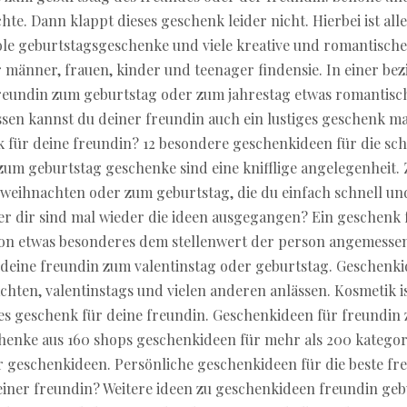
te. Dann klappt dieses geschenk leider nicht. Hierbei ist all
ole geburtstagsgeschenke und viele kreative und romantisch
 männer, frauen, kinder und teenager findensie. In einer bezi
freundin zum geburtstag oder zum jahrestag etwas romantisc
sen kannst du deiner freundin auch ein lustiges geschenk m
k für deine freundin? 12 besondere geschenkideen für die sc
um geburtstag geschenke sind eine knifflige angelegenheit. 
weihnachten oder zum geburtstag, die du einfach schnell un
r dir sind mal wieder die ideen ausgegangen? Ein geschenk f
hon etwas besonderes dem stellenwert der person angemessen 
deine freundin zum valentinstag oder geburtstag. Geschenk
chten, valentinstags und vielen anderen anlässen. Kosmetik i
s geschenk für deine freundin. Geschenkideen für freundin
enke aus 160 shops geschenkideen für mehr als 200 kategor
r geschenkideen. Persönliche geschenkideen für die beste fr
iner freundin? Weitere ideen zu geschenkideen freundin geb