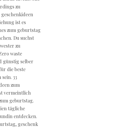
erdings zu
e geschenkideen
ehung ist es
hes zum geburtstag
achen. Du suchst
hwester zu
Zero waste
d günstig selber
ür die beste
sein. 33
ideen zum
st vermeintlich
 zum geburtstag.
ien tägliche
eundin entdecken.
urtstag, geschenk