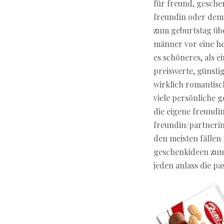
für freund, gesche
freundin oder dem 
zum geburtstag übe
männer vor eine he
es schöneres, als 
preiswerte, günstig
wirklich romantis
viele persönliche 
die eigene freundin
freundin/partnerin
den meisten fällen
geschenkideen zum 
jeden anlass die p