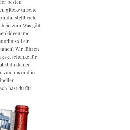
der besten
chen glückwünsche
ndin stellt viele
chein zum. Was gibt
chenkideen und
eundin soll ein
kommen? Wir führen
tagsgeschenke für
gibst du deiner
e von uns und in
inellen
ach hast du für