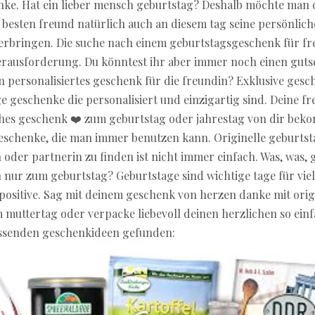
nke. Hat ein lieber mensch geburtstag? Deshalb möchte man 
besten freund natürlich auch an diesem tag seine persönli
rbringen. Die suche nach einem geburtstagsgeschenk für freu
rausforderung. Du könntest ihr aber immer noch einen guts
ein personalisiertes geschenk für die freundin? Exklusive ges
e geschenke die personalisiert und einzigartig sind. Deine fr
ches geschenk ❤️ zum geburtstag oder jahrestag von dir be
geschenke, die man immer benutzen kann. Originelle geburts
 oder partnerin zu finden ist nicht immer einfach. Was, was, 
 nur zum geburtstag? Geburtstage sind wichtige tage für viel
 positive. Sag mit deinem geschenk von herzen danke mit orig
muttertag oder verpacke liebevoll deinen herzlichen so einf
assenden geschenkideen gefunden: