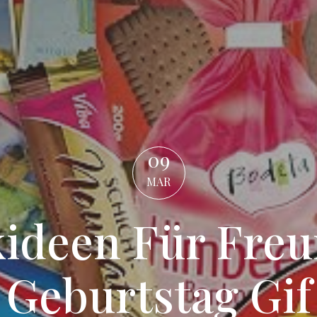
09
MAR
ideen Für Fre
Geburtstag Gif