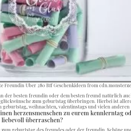
te Freundin Uber 280 Bff Geschenkideen from cdn.monsterze
 der besten freundin oder dem besten freund natürlich auc
 glückwünsche zum geburtstag überbringen. Hierbei ist aller
geburtstag, weihnachten, valentinstags und vielen anderen 
inen herzensmenschen zu eurem kennlerntag od
liebevoll überraschen?
e zum geburtstag des freundes oder der freundin. Schöne und